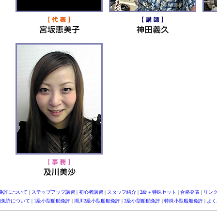
免許について
|
ステップアップ講習
|
初心者講習
|
スタッフ紹介
|
2級＋特殊セット
|
合格発表
|
リン
旧免許について
|
1級小型船舶免許
|
湖川2級小型船舶免許
|
2級小型船舶免許
|
特殊小型船舶免許
|
よく